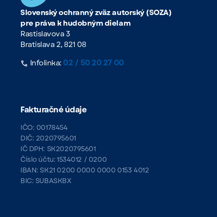
Slovenský ochranný zväz autorský (SOZA)
pre práva k hudobným dielam
Rastislavova 3
Bratislava 2, 821 08
02 / 50 20 27 00
Infolinka:
Fakturačné údaje
IČO: 00178454
DIČ: 2020795601
IČ DPH: SK2020795601
Číslo účtu: 1534012 / 0200
IBAN: SK21 0200 0000 0000 0153 4012
BIC: SUBASKBX