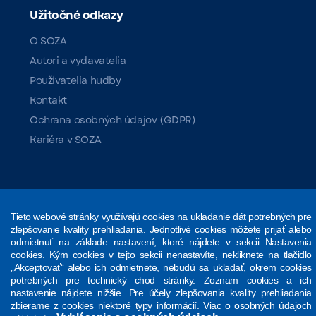
Užitočné odkazy
O SOZA
Autori a vydavatelia
Používatelia hudby
Kontakt
Ochrana osobných údajov (GDPR)
Kariéra v SOZA
Sociálne siete
Tieto webové stránky využívajú cookies na ukladanie dát potrebných pre
zlepšovanie kvality prehliadania. Jednotlivé cookies môžete prijať alebo
odmietnuť na základe nastavení, ktoré nájdete v sekcii Nastavenia
cookies. Kým cookies v tejto sekcii nenastavíte, nekliknete na tlačidlo
„Akceptovať“ alebo ich odmietnete, nebudú sa ukladať, okrem cookies
potrebných pre technický chod stránky. Zoznam cookies a ich
nastavenie nájdete nižšie. Pre účely zlepšovania kvality prehliadania
Copyright © 2025 SOZA.
Všetky práva vyhradené.
zbierame z cookies niektoré typy informácií. Viac o osobných údajoch